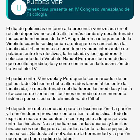
PUEDES VER
VeneActiva presente en IV Congreso venezolano de
Psicología
El día de polémicas en torno a la presencia venezolana en el
recinto deportivo no acabó allí. Lo más cumbre y desafortunado
fue cuando miembros de la PNP agredieron a integrantes de la
Vinotinto cuando se disponían a entregar sus camisetas a la
fanaticada. El momento se tornó tenso y hubo intercambio de
palabras entre los efectivos, la hinchada y los jugadores. El
seleccionado de la Vinotinto Nahuel Ferraresi fue uno de los
que resultó agredido, tal y como confirmó en la transmisión de
La Vinotinto TV.
El partido entre Venezuela y Perú quedó con marcador de un
gol por lado. Si bien no hubo altercados lamentables entre la
fanaticada, lo desafortunado del día fueron las medidas y hasta
el accionar de ciertas instituciones en medio de un momento
histórica por ser fecha de eliminatoria de fútbol.
El deporte no debe ser usado para la discriminación. La pasión
y la unión deben prevalecer en una fiesta futbolística. Todo lo
explicado más arriba contrasta con respecto a lo que se vivía
entre los hinchas. No se podían ocultar las uniones y familias
binacionales que llegaron al estadio a alentar a los equipos de
sus países. Se destacaba el valor de la hermandad y la pasión
que une un buen partido de fútbol.