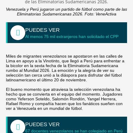
n
Venezuela y Perú jugaron un partido de fútbol como parte de las
V
Eliminatorias Sudamericanas 2026. Foto: VeneActiva
PUEDES VER
P
Al menos 75 mil extranjeros han solicitado el CPP
Contac
Miles de migrantes venezolanos se apostaron en las calles de
0800
Lima en apoyo a la Vinotinto, que llegó a Perú para enfrentar a
la bicolor en la sexta fecha de la Eliminatoria Sudamericana
rumbo al Mundial 2026. La emoción y la alegría de ver su
selección tan cerca unió a la diáspora para disfrutar del fútbol
latinoamericano el último 20 de noviembre.
X
El bueno momento que atraviesa la selección venezolana ha
hecho que se convierta en el equipo del momento. Jugadores
como Yeferson Soteldo, Salomón Rondón, Yangel Herrera,
Rafael Romo y compañía hacen que los fanáticos sueñen con
ver a Venezuela en un mundial de fútbol.
PUEDES VER
67 docentes venezolanos se han colegiado en Perú