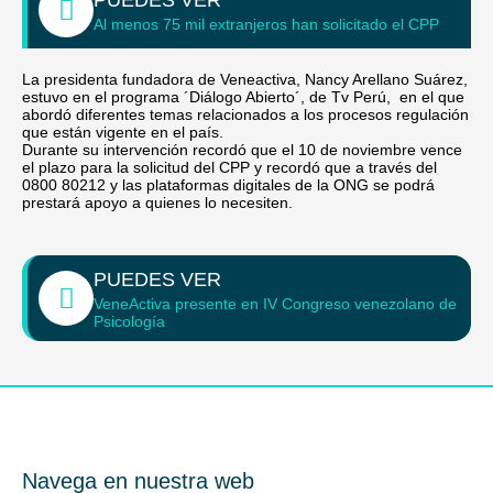
PUEDES VER
V
Al menos 75 mil extranjeros han solicitado el CPP
La presidenta fundadora de Veneactiva, Nancy Arellano Suárez,
P
estuvo en el programa ´Diálogo Abierto´, de Tv Perú, en el que
abordó diferentes temas relacionados a los procesos regulación
que están vigente en el país.
Durante su intervención recordó que el 10 de noviembre vence
Contac
el plazo para la solicitud del CPP y recordó que a través del
0800
0800 80212 y las plataformas digitales de la ONG se podrá
prestará apoyo a quienes lo necesiten.
PUEDES VER
X
VeneActiva presente en IV Congreso venezolano de
Psicología
Navega en nuestra web