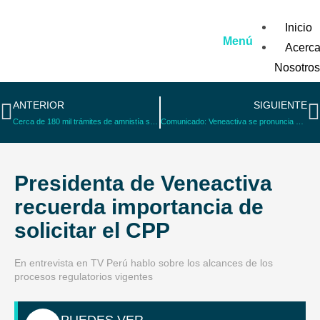
Inicio
Menú
Acerca
Nosotros
Qu
ANTERIOR
SIGUIENTE
Ve
Cerca de 180 mil trámites de amnistía se presentaron al concluir el plazo
Comunicado: Veneactiva se pronuncia sobre situación en La Victoria
Al
coope
Nuestr
Presidenta de Veneactiva
Program
recuerda importancia de
pr
solicitar el CPP
Notici
En entrevista en TV Perú hablo sobre los alcances de los
procesos regulatorios vigentes
n