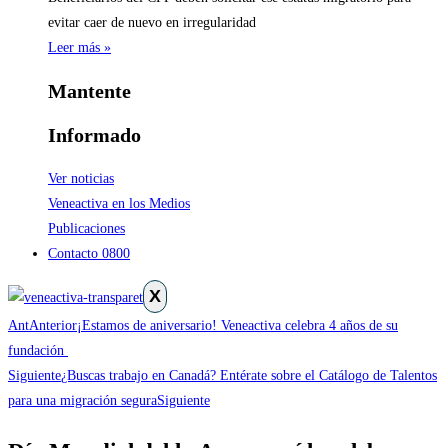
evitar caer de nuevo en irregularidad
Leer más »
Mantente
Informado
Ver noticias
Veneactiva en los Medios
Publicaciones
Contacto 0800
X
Ant
Anterior
¡Estamos de aniversario! Veneactiva celebra 4 años de su
fundación
Siguiente
¿Buscas trabajo en Canadá? Entérate sobre el Catálogo de Talentos
para una migración segura​
Siguiente