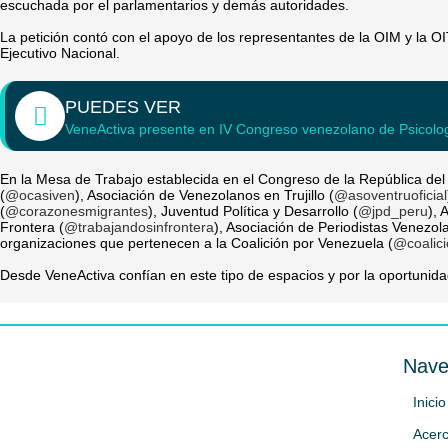
escuchada por el parlamentarios y demás autoridades.
La petición contó con el apoyo de los representantes de la OIM y la OI
Ejecutivo Nacional.
PUEDES VER
VeneActiva presente en IV Congreso venezolano de Psicolo
En la Mesa de Trabajo establecida en el Congreso de la República del
(
@ocasiven
), Asociación de Venezolanos en Trujillo (
@asoventruoficial
(
@corazonesmigrantes
), Juventud Política y Desarrollo (
@jpd_peru
),
Frontera (
@trabajandosinfrontera
), Asociación de Periodistas Venezol
organizaciones que pertenecen a la Coalición por Venezuela (
@coalic
Desde VeneActiva confían en este tipo de espacios y por la oportuni
Nave
Inicio
Acerc