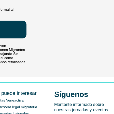
formal al
iven
azones Migrantes
abajando Sin
 así como
anos retornados.
Síguenos
 puede interesar
itas Veneactiva
Mantente informado sobre
sesoría legal migratoria
nuestras jornadas y eventos
acantes Laborales