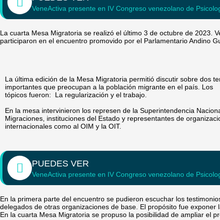
VeneActiva presente en IV Congreso venezolano de Psicolo
La cuarta Mesa Migratoria se realizó el último 3 de octubre de 2023. V
participaron en el encuentro promovido por el Parlamentario Andino 
La última edición de la Mesa Migratoria permitió discutir sobre dos t
importantes que preocupan a la población migrante en el país. Los
tópicos fueron: La regularización y el trabajo.
En la mesa intervinieron los represen de la Superintendencia Nacion
Migraciones, instituciones del Estado y representantes de organizac
internacionales como al OIM y la OIT.
PUEDES VER
VeneActiva presente en IV Congreso venezolano de Psicolo
En la primera parte del encuentro se pudieron escuchar los testimoni
delegados de otras organizaciones de base. El propósito fue exponer l
En la cuarta Mesa Migratoria se propuso la posibilidad de ampliar el pr