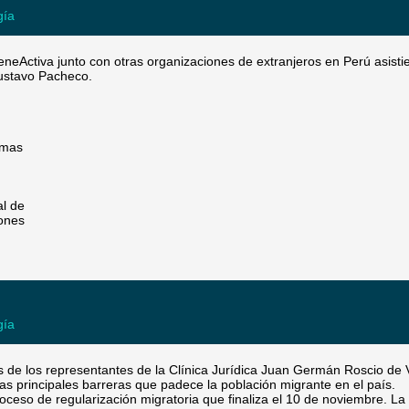
gía
eneActiva junto con otras organizaciones de extranjeros en Perú asisti
Gustavo Pacheco.
emas
al de
iones
gía
os de los representantes de la Clínica Jurídica Juan Germán Roscio de
as principales barreras que padece la población migrante en el país.
oceso de regularización migratoria que finaliza el 10 de noviembre. La s