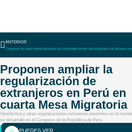
ANTERIOR
Congreso de salud mental abordará los principales temas que impactan a la diáspora v
Proponen ampliar la
regularización de
extranjeros en Perú en
cuarta Mesa Migratoria
VeneActiva y otras organizaciones estuvieron presentes en la reuni
se desarrolló en el Congreso de la República de Perú
PUEDES VER