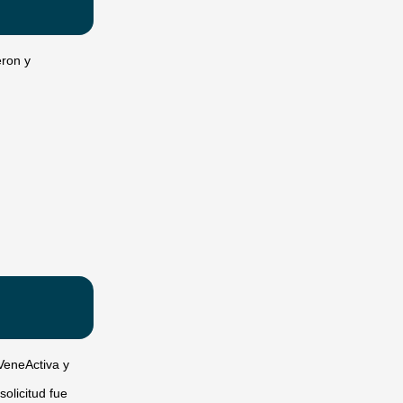
eron y
 VeneActiva y
olicitud fue