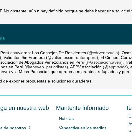
T. No obstante, aún n hay definido porque se debe hacer una solicitud 
gía
 Perú estuvieron: Los Consejos De Residentes (
@cdrvenezuela
), Ocas
), Valientes Sin Frontera (
@valientessinfronteraperu
), El Cirineo, Cor
 Asociación de Abogados Venezolanos en Perú (
@asociacion.avep
), Tr
anos en Perú (
@apevep_periodistas
), APPV Asociación (
@appvasoc
),
ionve
) y la Mesa Pansocial, que agrupa a migrantes, refugiados y peru
dad de exponer propuestas a soluciones duraderas.
ga en nuestra web
Mantente informado
Te
C
Noticias
A
a de nosotros
Veneactiva en los medios
V