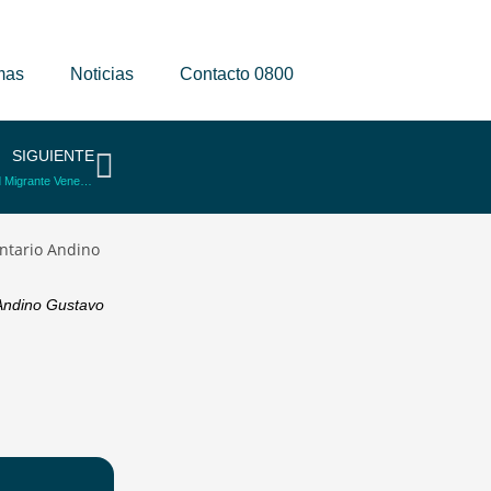
mas
Noticias
Contacto 0800
SIGUIENTE
Más de 300 Asistentes en el Primer Congreso de Salud Mental para la Comunidad Migrante Venezolana
 Andino Gustavo