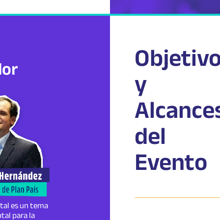
Objetiv
dor
y
Alcance
del
Evento
tal es un tema
al para la