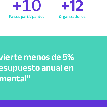
+
12
+
10
Países participantes
Organizaciones
nvierte menos de 5%
resupuesto anual en
 mental”