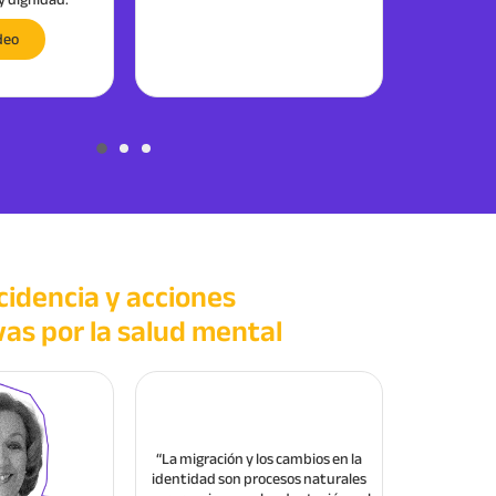
nes, los retos son a veces
mujeres manifestaron situaciones
j
ifíciles de definir”.
de violencia basada en género”
m
deo
Ver Video
Ver Video
cidencia y acciones
vas por la salud mental
“La migración y los cambios en la
identidad son procesos naturales