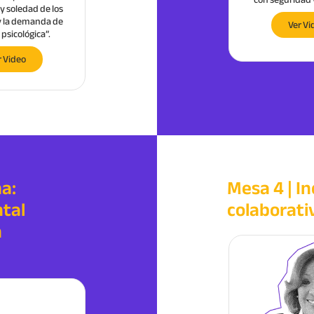
y soledad de los
la migración de refugiados
migracio
y la demanda de
venezolanos en Perú, requiere un
d
Ver Vi
psicológica”.
análisis exhaustivo”
r Video
Ver Video
a:
Mesa 4 | In
tal
colaborati
n
“La migración y los cambios en la
identidad son procesos naturales