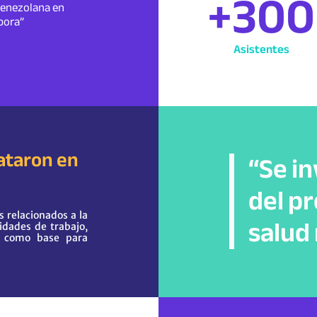
+
300
enezolana en
pora”
Asistentes
ataron en
“Se i
del p
salud
s relacionados a la
idades de trabajo,
n como base para