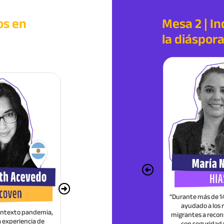
os en
Mesa 2 | In
la diáspor
rte para
Ixel expuso sobre el proyecto de
igratoria
transformación social con énfasis
en la construcción de paz, la
reconciliación y la potencialización
de capacidades de los NNA
Ver Video
“Durante más de 14
ayudado a los 
contexto pandemia,
“Comprender las complejidades de
“En est
migrantes a recons
a experiencia de
la salud mental en el contexto de
cultu
con seguridad 