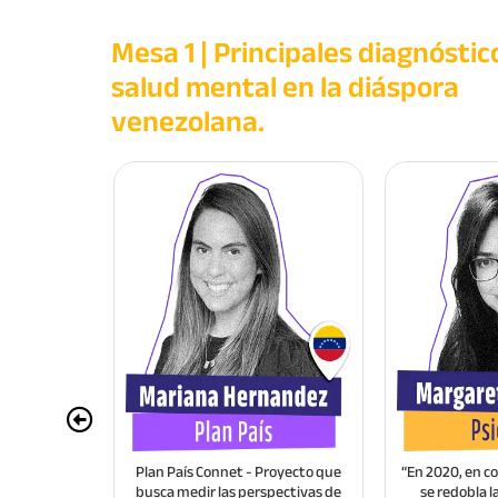
Mesa 1 | Principales diagnóstic
salud mental en la diáspora
venezolana.
Herramientas desde el a
elaborar la experiencia m
Ver Video
atendidas en
Plan País Connet - Proyecto que
“En 2020, en 
erapia, 81
busca medir las perspectivas de
se redobla l