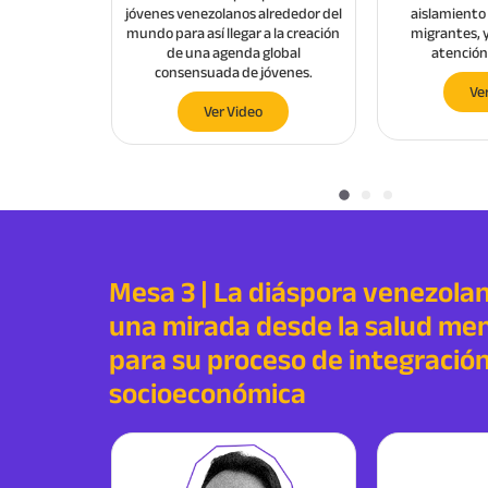
 situaciones
jóvenes venezolanos alrededor del
aislamiento 
 en género”
mundo para así llegar a la creación
migrantes, 
de una agenda global
atención 
consensuada de jóvenes.
Ve
Ver Video
Mesa 3 | La diáspora venezolan
una mirada desde la salud men
para su proceso de integració
socioeconómica