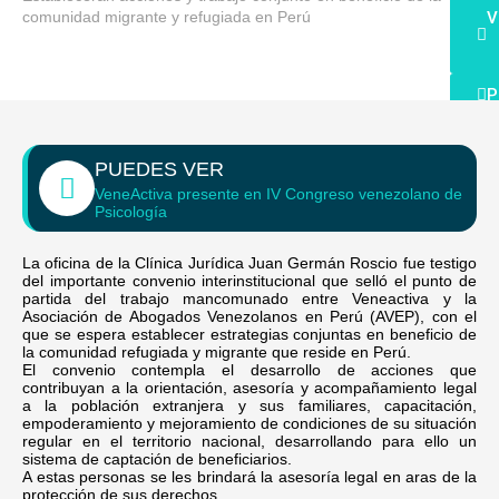
comunidad migrante y refugiada en Perú
V
P
Contac
PUEDES VER
0800
VeneActiva presente en IV Congreso venezolano de
Psicología
La oficina de la Clínica Jurídica Juan Germán Roscio fue testigo
del importante convenio interinstitucional que selló el punto de
partida del trabajo mancomunado entre Veneactiva y la
X
Asociación de Abogados Venezolanos en Perú (AVEP), con el
que se espera establecer estrategias conjuntas en beneficio de
la comunidad refugiada y migrante que reside en Perú.
El convenio contempla el desarrollo de acciones que
contribuyan a la orientación, asesoría y acompañamiento legal
a la población extranjera y sus familiares, capacitación,
empoderamiento y mejoramiento de condiciones de su situación
regular en el territorio nacional, desarrollando para ello un
sistema de captación de beneficiarios.
A estas personas se les brindará la asesoría legal en aras de la
protección de sus derechos.