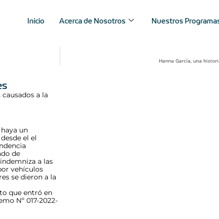
Inicio
Acerca de Nosotros
Nuestros Programa
Hanna García, una histori
es
 causados a la
 haya un
desde el el
ndencia
ndo de
indemniza a las
por vehículos
es se dieron a la
to que entró en
emo Nº 017-2022-