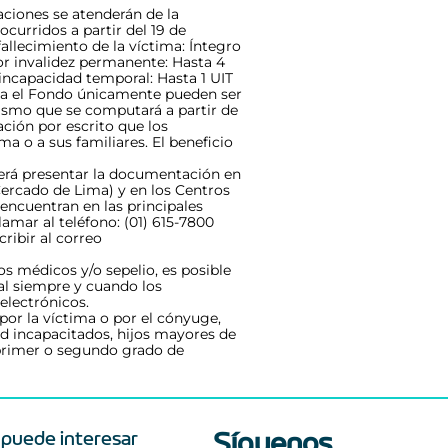
ciones se atenderán de la
curridos a partir del 19 de
llecimiento de la víctima: Íntegro
or invalidez permanente: Hasta 4
incapacidad temporal: Hasta 1 UIT
ga el Fondo únicamente pueden ser
mismo que se computará a partir de
ación por escrito que los
ma o a sus familiares. El beneficio
berá presentar la documentación en
 Cercado de Lima) y en los Centros
encuentran en las principales
amar al teléfono: (01) 615-7800
ribir al correo
os médicos y/o sepelio, es posible
al siempre y cuando los
electrónicos.
por la víctima o por el cónyuge,
d incapacitados, hijos mayores de
 primer o segundo grado de
Síguenos
 puede interesar