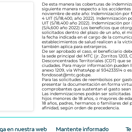
De esta manera las coberturas de indemniza
siguiente manera respecto a los accidentes o
noviembre de este año: Indemnización por fa
4 UIT (S/18,400, año 2022). Indemnización p
UIT (S/18,400 año 2022). Indemnización por 
(S/4,600 año 2022)
Los beneficios que otor
solicitados dentro del plazo de un año, el 
la fecha indicada en el cargo de la comunic
establecimientos de salud realicen a la vícti
también aplica para extranjeros.
De ser aprobado el caso, el beneficiario de
la sede principal del MTC (jr. Zorritos 1203,
Desconcentrados Territoriales (CDT) que se 
ciudades. Para mayor información pueden ll
anexo 1209, vía WhatsApp al 934233514 o esc
fondosoat@mtc.gob.pe.
Para las solicitudes de reembolsos por gast
presentar la documentación en forma virtu
comprobantes que sustentan el gasto sean 
Las indemnizaciones podrán ser solicitadas 
hijos menores de 18 años, o mayores de eda
18 años, padres, hermanos o familiares del
afinidad, según orden de precedencia.
ga en nuestra web
Mantente informado
Te