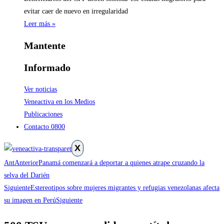
evitar caer de nuevo en irregularidad
Leer más »
Mantente
Informado
Ver noticias
Veneactiva en los Medios
Publicaciones
Contacto 0800
X
Ant
Anterior
Panamá comenzará a deportar a quienes atrape cruzando la
selva del Darién
Siguiente
Estereotipos sobre mujeres migrantes y refugias venezolanas afecta
su imagen en Perú
Siguiente